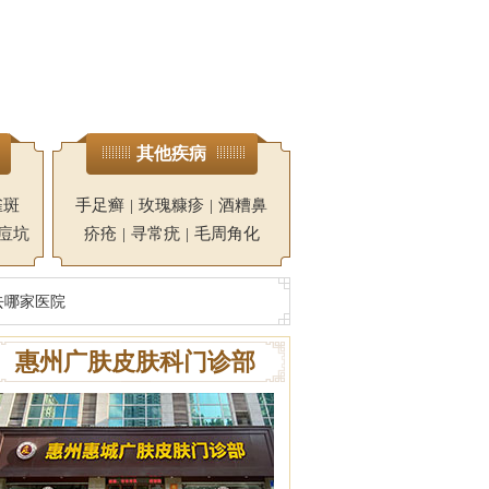
其他疾病
雀斑
手足癣
|
玫瑰糠疹
|
酒糟鼻
痘坑
疥疮
|
寻常疣
|
毛周角化
去哪家医院
惠州广肤皮肤科门诊部