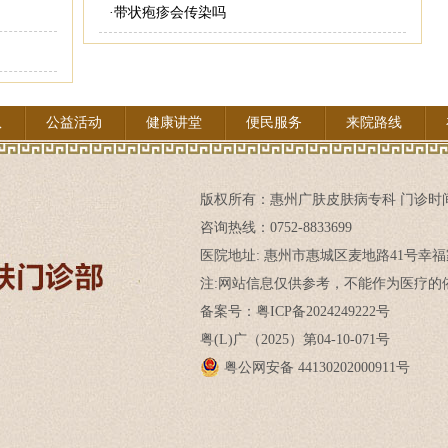
·
带状疱疹会传染吗
队
公益活动
健康讲堂
便民服务
来院路线
版权所有：
惠州广肤皮肤病专科
门诊时间:
咨询热线：0752-8833699
医院地址: 惠州市惠城区麦地路41号幸福
注:网站信息仅供参考，不能作为医疗的依
备案号：粤ICP备2024249222号
粤(L)广（2025）第04-10-071号
粤公网安备 44130202000911号