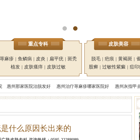
重点专科
皮肤美容
荨麻疹
|
鱼鳞病
|
皮炎
|
扁平疣
|
斑秃
脱毛
|
疤痕
|
黄褐斑
|
植发
|
皮肤瘙痒
|
皮肤过敏
股癣
|
过敏性紫癜
|
痘印
院
惠州那家医院治脱发好
惠州治疗荨麻疹哪家医院好
惠州灰指甲
疣是什么原因长出来的
肤皮肤专科 咨询热线：0595-22288089