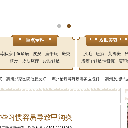
重点专科
皮肤美容
荨麻疹
|
鱼鳞病
|
皮炎
|
扁平疣
|
斑秃
脱毛
|
疤痕
|
黄褐斑
|
植发
|
皮肤瘙痒
|
皮肤过敏
股癣
|
过敏性紫癜
|
痘印
院
惠州那家医院治脱发好
惠州治疗荨麻疹哪家医院好
惠州灰指甲
这些习惯容易导致甲沟炎
肤皮肤专科 咨询热线：0595-22288089