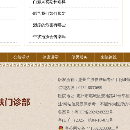
·
白癜风初期长啥样
·
脚气我们如何预防
·
湿疹的危害有哪些
·
带状疱疹会传染吗
队
公益活动
健康讲堂
便民服务
来院路线
版权所有：
惠州广肤皮肤病专科
门诊时间:
咨询热线：0752-8833699
医院地址: 惠州市惠城区麦地路41号幸福
注:网站信息仅供参考，不能作为医疗的依
备案号：粤ICP备2024249222号
粤(L)广（2025）第04-10-071号
粤公网安备 44130202000911号