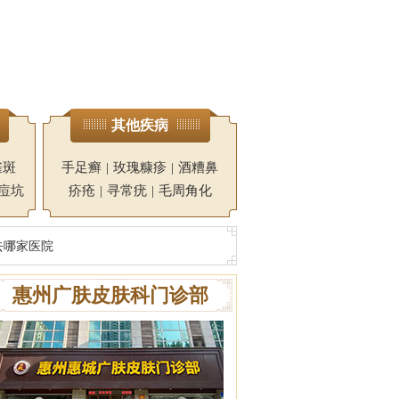
其他疾病
雀斑
手足癣
|
玫瑰糠疹
|
酒糟鼻
痘坑
疥疮
|
寻常疣
|
毛周角化
去哪家医院
惠州广肤皮肤科门诊部