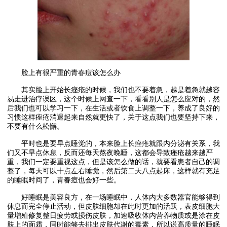
脸上有很严重的青春痘该怎么办
其实脸上开始长痤疮的时候，我们也不要着急，越是着急就越容
易走进治疗误区，这个时候上网查一下，看看别人是怎么应对的，然
后我们也可以学习一下，在生活或者饮食上调整一下，养成了良好的
习惯这样痤疮消退起来自然就更快了，关于这点我们也要坚持下来，
不要有什么松懈。
平时也是要早点睡觉的，本来脸上长痤疮就跟内分泌有关系，我
们又不早点休息，反而还每天熬夜晚睡，这都会导致痤疮越来越严
重，我们一定要重视这点，但是该怎么做的话，就要看患者自己的调
整了，每天可以十点左右睡觉，然后第二天八点起床，这样就有充足
的睡眠时间了，青春痘也会好一些。
好睡眠是美容良方，在一场睡眠中，人体内大多数器官能够得到
休息而完全停止活动，但皮肤细胞却在此时更加的活跃，表皮细胞大
量增殖修复整日疲劳或损伤皮肤，加速吸收体内营养物质或是涂在皮
肤上的面霜，同时能够去排出皮肤代谢的毒素，所以说高质量的睡眠