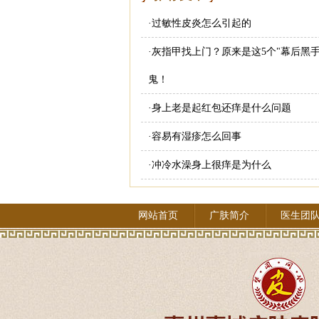
·
过敏性皮炎怎么引起的
·
灰指甲找上门？原来是这5个"幕后黑手
鬼！
·
身上老是起红包还痒是什么问题
·
容易有湿疹怎么回事
·
冲冷水澡身上很痒是为什么
网站首页
广肤简介
医生团