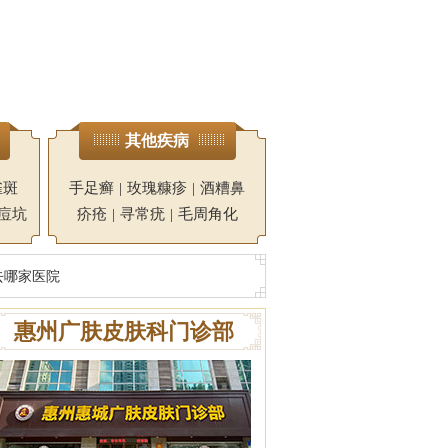
其他疾病
雀斑
手足癣
|
玫瑰糠疹
|
酒糟鼻
痘坑
疥疮
|
寻常疣
|
毛周角化
去哪家医院
惠州广肤皮肤科门诊部