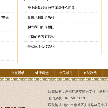
·
身上老是起红包还痒是什么问题
"在搞
·
白癜风初期长啥样
·
脚气我们如何预防
·
湿疹的危害有哪些
·
带状疱疹会传染吗
队
公益活动
健康讲堂
便民服务
来院路线
版权所有：
惠州广肤皮肤病专科
门诊时间:
咨询热线：0752-8833699
医院地址: 惠州市惠城区麦地路41号幸福