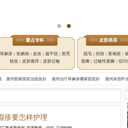
重点专科
皮肤美容
荨麻疹
|
鱼鳞病
|
皮炎
|
扁平疣
|
斑秃
脱毛
|
疤痕
|
黄褐斑
|
植发
|
皮肤瘙痒
|
皮肤过敏
股癣
|
过敏性紫癜
|
痘印
院
惠州那家医院治脱发好
惠州治疗荨麻疹哪家医院好
惠州灰指甲
湿疹要怎样护理
肤皮肤专科 咨询热线：0595-22288089