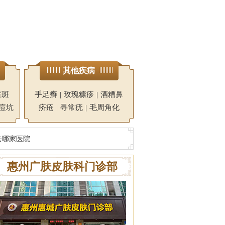
其他疾病
雀斑
手足癣
|
玫瑰糠疹
|
酒糟鼻
痘坑
疥疮
|
寻常疣
|
毛周角化
去哪家医院
惠州广肤皮肤科门诊部