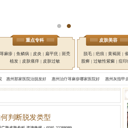
重点专科
皮肤美容
荨麻疹
|
鱼鳞病
|
皮炎
|
扁平疣
|
斑秃
脱毛
|
疤痕
|
黄褐斑
|
植发
|
皮肤瘙痒
|
皮肤过敏
股癣
|
过敏性紫癜
|
痘印
院
惠州那家医院治脱发好
惠州治疗荨麻疹哪家医院好
惠州灰指甲
如何判断脱发类型
肤皮肤专科 咨询热线：0595-22288089