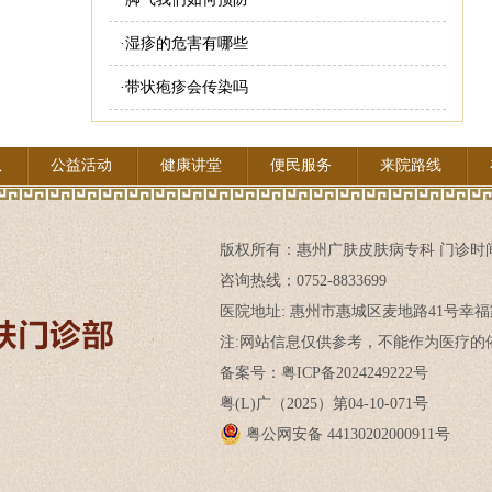
·
湿疹的危害有哪些
·
带状疱疹会传染吗
队
公益活动
健康讲堂
便民服务
来院路线
版权所有：
惠州广肤皮肤病专科
门诊时间:
咨询热线：0752-8833699
医院地址: 惠州市惠城区麦地路41号幸福
注:网站信息仅供参考，不能作为医疗的依
备案号：粤ICP备2024249222号
粤(L)广（2025）第04-10-071号
粤公网安备 44130202000911号