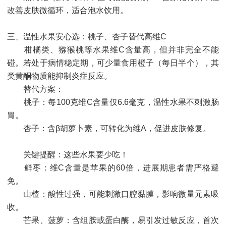
改善皮肤微循环，适合泡水饮用。
三、温性水果安心选：桃子、杏子替代高维C
柑橘类、猕猴桃等水果维C含量高，但并非完全不能
碰。若处于病情稳定期，可少量食用橙子（每日半个），其
类黄酮物质能抑制炎症反应。
替代方案：
桃子：每100克维C含量仅6.6毫克，温性水果不刺激肠
胃。
杏子：含β胡萝卜素，可转化为维A，促进皮肤修复。
关键提醒：这些水果要少吃！
鲜枣：维C含量是苹果的60倍，进展期患者需严格避
免。
山楂：酸性过强，可能刺激口腔黏膜，影响微量元素吸
收。
芒果、菠萝：含组胺或蛋白酶，易引发过敏反应，首次