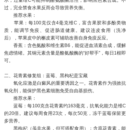
示，过量维C可能抑制酪氨酸酶活性，影响黑色素合成。不
过，完全禁食水果反而会导致营养失衡。
推荐水果：
苹果：每100克仅含4毫克维C，富含果胶和多酚类物
质，能调节免疫、促进肠道健康。建议连皮食用（洗净
后），苹果皮中的槲皮素可辅助改善自身免疫反应。
香蕉：含色氨酸和维生素B6，能促进血清素合成，缓解
焦虑情绪。其铜元素含量是酪氨酸酶的“好帮手”，每日1根即
可。
二、花青素修复组：蓝莓、黑枸杞是宝藏
氧化应激是白癜风的重要诱因之一。花青素作为强效抗
氧化剂，能保护黑色素细胞免受自由基损伤。
推荐水果：
蓝莓：每100克含花青素约163毫克，抗氧化能力是维C
的20倍。建议每周食用23次，每次50克，冻干蓝莓保留更
多营养。
黑枸杞（虽非水果，但可搭配食用）：含原花青素，能