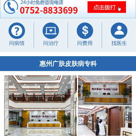
问病情
问治疗
问费用
找医生
惠州广肤皮肤病专科