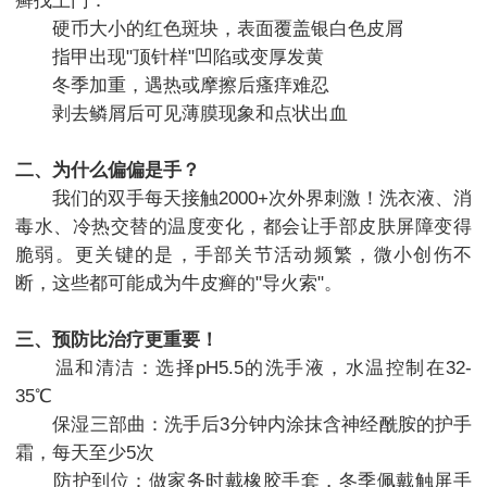
癣找上门：
硬币大小的红色斑块，表面覆盖银白色皮屑
指甲出现"顶针样"凹陷或变厚发黄
冬季加重，遇热或摩擦后瘙痒难忍
剥去鳞屑后可见薄膜现象和点状出血
二、为什么偏偏是手？
我们的双手每天接触2000+次外界刺激！洗衣液、消
毒水、冷热交替的温度变化，都会让手部皮肤屏障变得
脆弱。更关键的是，手部关节活动频繁，微小创伤不
断，这些都可能成为牛皮癣的"导火索"。
三、预防比治疗更重要！
温和清洁：选择pH5.5的洗手液，水温控制在32-
35℃
保湿三部曲：洗手后3分钟内涂抹含神经酰胺的护手
霜，每天至少5次
防护到位：做家务时戴橡胶手套，冬季佩戴触屏手