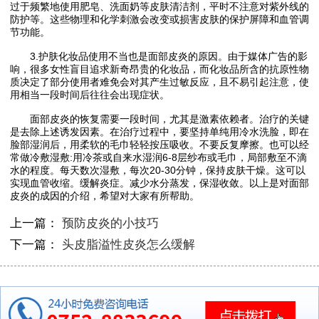
过于频繁地使用肥皂、洗面奶等皮肤清洁剂，平时不注意对紫外线的
防护等。这些物理和化学刺激会改变或损害皮肤的保护屏障和血管调
节功能。
3.护肤化妆品使用不当也是面部皮炎的原因。由于媒体广告的影
响，很多女性盲目追求新奇昂贵的化妆品，而化妆品所含的抗原性物
质决定了部分使用者难免会对其产生过敏反应，且不易引起注意，使
用相当一段时间后往往会出现症状。
面部皮炎的恢复需要一段时间，尤其是激素依赖者。治疗的关键
是去除上述诱发因素。在治疗过程中，要坚持单纯用冷水洗脸，即在
脸部湿润后，用柔软的毛巾轻轻按压吸收。不要反复摩擦。也可以经
常做冷敷湿敷:用冷茶或自来水湿润6-8层纱布或毛巾，局部敷至不滴
水的程度。每天数次湿敷，每次20-30分钟，保持皮肤干燥。这可以
实现血管收缩。缓解炎症。减少水分蒸发，保湿收敛。以上是对面部
皮炎的成因的介绍，希望对大家有所帮助。
上一篇：
预防皮炎的小技巧
下一篇：
头皮脂溢性皮炎怎么缓解