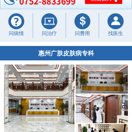
问病情
问治疗
问费用
找医生
惠州广肤皮肤病专科